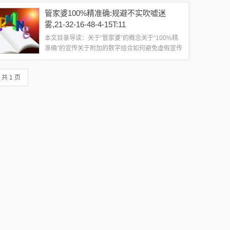
调警惕虚假宣传的重要性，我们需要理解这些关键
管家婆100%精准确:规避不实吹嘘迷
词背后的含义和可能的背景。关键词解析1...
雾,21-32-16-48-4-15T:11
本文目录导读：关于“管家婆”的概念关于“100%精
准确”的宣传关于附加的数字组合如何避免虚假宣传
的陷阱关于管家婆的传闻与警惕虚假宣传的重要性
尊敬的朋友们，今天我想和大家探讨一个关键词：
共 1 页
“管家婆100%精准确”，作为一...