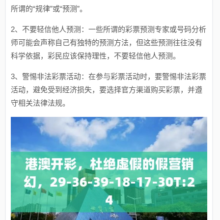
所谓的“规律”或“预测”。
2、不要轻信他人预测：一些所谓的彩票预测专家或号码分析
师可能会声称自己有独特的预测方法，但这些预测往往没有
科学依据，彩民应该保持理性，不要轻信他人预测。
3、警惕非法彩票活动：在参与彩票活动时，要警惕非法彩票
活动，避免受到经济损失，要选择官方渠道购买彩票，并遵
守相关法律法规。