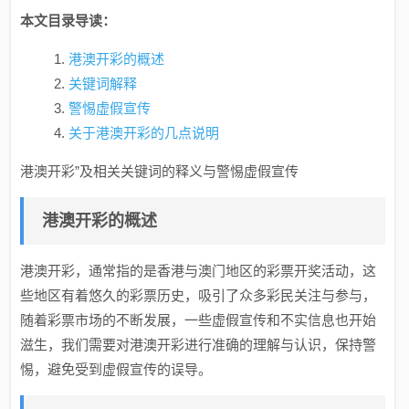
本文目录导读：
港澳开彩的概述
关键词解释
警惕虚假宣传
关于港澳开彩的几点说明
港澳开彩”及相关关键词的释义与警惕虚假宣传
港澳开彩的概述
港澳开彩，通常指的是香港与澳门地区的彩票开奖活动，这
些地区有着悠久的彩票历史，吸引了众多彩民关注与参与，
随着彩票市场的不断发展，一些虚假宣传和不实信息也开始
滋生，我们需要对港澳开彩进行准确的理解与认识，保持警
惕，避免受到虚假宣传的误导。