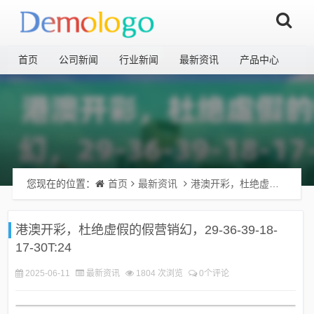
首页
公司新闻
行业新闻
最新资讯
产品中心
您现在的位置：
首页
最新资讯
港澳开彩，杜绝虚假的假营销幻，29-36-39-18-17-30T:24
港澳开彩，杜绝虚假的假营销幻，29-36-39-18-
17-30T:24
2025-06-11
最新资讯
1804 次浏览
0个评论