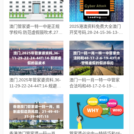
澳门管家婆一特一中是正规
2025港澳资料免费大全澳门
学校吗:防范虚假鼓吹术,27-
开奖号码,28-24-15-36-13-
2-21-32-12-29T:45
43T:34-杜绝误导性诱导
澳门,2025年管家婆资料,36-
澳门一码一肖一特一中管家
11-29-22-24-44T:14-规避虚
合法吗和48-17-2-6-19-
假的画皮术
43T:8-警惕虚假的假诱导扣
香港澳门管家婆一码一肖，
管家婆必出中一特技巧和46-