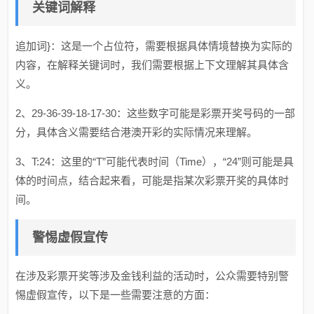
关键词解释
追加词}：这是一个占位符，需要根据具体情境替换为实际的
内容，在解释关键词时，我们需要根据上下文理解其具体含
义。
2、29-36-39-18-17-30：这些数字可能是彩票开奖号码的一部
分，具体含义需要结合港澳开彩的实际情况来理解。
3、T:24：这里的“T”可能代表时间（Time），“24”则可能是具
体的时间点，结合起来看，可能是指某次彩票开奖的具体时
间。
警惕虚假宣传
在涉及彩票开奖等涉及金钱利益的活动时，公众需要特别警
惕虚假宣传，以下是一些需要注意的方面：