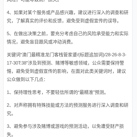
4、如果对某个服务或产品感兴趣，建议进行深入的调查和研
究，了解真实的评价和反馈，避免受到虚假宣传的误导。
5、在做出决策之前，要充分考虑自己的风险承受能力和实际
情况，避免盲目跟风或冲动消费。
关键词“澳门最精准龙门客栈管家婆/{标题追加词}/28-26-8-3-
17-30T:38”涉及到预测、赌博等敏感领域，公众需要保持警
惕，避免受到虚假宣传的影响，在面对此类关键词时，建议
公众做到以下几点：
1、保持理性思考，不要轻信所谓的“最精准”预测。
2、对声称拥有特殊技能或方法的预测服务进行深入调查和研
究。
3、避免参与涉及赌博或游戏的预测活动，以免遭受财产损
失。