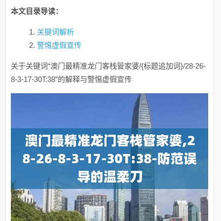
本文目录导读：
关键词解析
警惕虚假宣传
关于关键词“澳门最精准龙门客栈管家婆/{标题追加词}/28-26-
8-3-17-30T:38”的解释与警惕虚假宣传