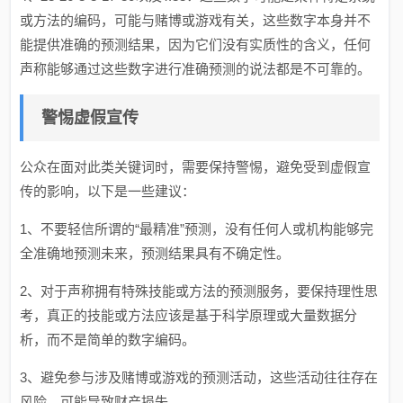
或方法的编码，可能与赌博或游戏有关，这些数字本身并不
能提供准确的预测结果，因为它们没有实质性的含义，任何
声称能够通过这些数字进行准确预测的说法都是不可靠的。
警惕虚假宣传
公众在面对此类关键词时，需要保持警惕，避免受到虚假宣
传的影响，以下是一些建议：
1、不要轻信所谓的“最精准”预测，没有任何人或机构能够完
全准确地预测未来，预测结果具有不确定性。
2、对于声称拥有特殊技能或方法的预测服务，要保持理性思
考，真正的技能或方法应该是基于科学原理或大量数据分
析，而不是简单的数字编码。
3、避免参与涉及赌博或游戏的预测活动，这些活动往往存在
风险，可能导致财产损失。